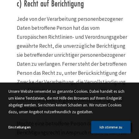
c) Recht auf Berichtigung
Jede von der Verarbeitung personenbezogener
Daten betroffene Person hat das vom
Europäischen Richtlinien- und Verordnungsgeber
gewährte Recht, die unverzügliche Berichtigung
sie betreffender unrichtiger personenbezogener
Daten zu verlangen. Ferner steht der betroffenen
Person das Recht zu, unter Berücksichtigung der
Zwecke der Verarbeitung, die Vervollständigung
unvollständiger personenbezogener Daten —
Unsere Website verwendet so genannte Cookies. Dabei handelt es sich
um kleine Textdateien, die mit Hilfe des Browsers auf Ihrem Endgerät
auch mittels einer ergänzenden Erklärung — zu
abgelegt werden. Sie richten keinen Schaden an. Wir nutzen Cookies
verlangen.
dazu, unser Angebot nutzerfreundlich zu gestalten.
Möchte eine betroffene Person dieses
Einstellungen
Ich stimme zu
Berichtigungsrecht in Anspruch nehmen, kann sie